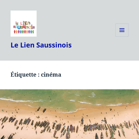
MENU
Le Lien Saussinois
ET
WIDGETS
Étiquette :
cinéma