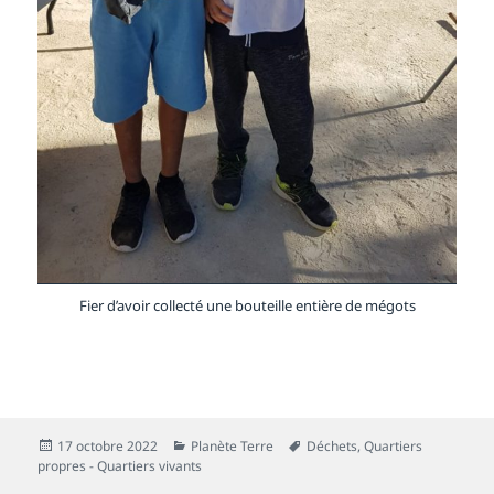
Fier d’avoir collecté une bouteille entière de mégots
Publié
Catégories
Mots-
17 octobre 2022
Planète Terre
Déchets
,
Quartiers
le
clés
propres - Quartiers vivants