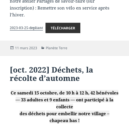
notre atelier Partages de savoir-faire (sur
inscription) : Remettre son vélo en service après
l’hiver.
2023-03-25-depliant
TÉLÉCHARGER
Publié
Catégories
11 mars 2023
Planète Terre
le
[oct. 2022] Déchets, la
récolte d’automne
Ce samedi 15 octobre, de 10 h à 12 h, 42 bénévoles
— 33 adultes et 9 enfants — ont participé à la
collecte
des déchets
pour embellir notre village –
chapeau bas !