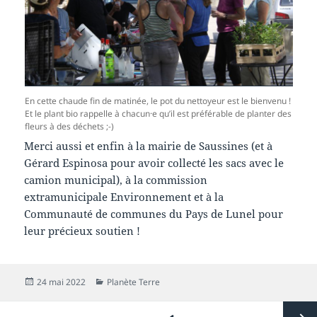
En cette chaude fin de matinée, le pot du nettoyeur est le bienvenu !
Et le plant bio rappelle à chacun·e qu’il est préférable de planter des
fleurs à des déchets ;-)
Merci aussi et enfin à la mairie de Saussines (et à
Gérard Espinosa pour avoir collecté les sacs avec le
camion municipal), à la commission
extramunicipale Environnement et à la
Communauté de communes du Pays de Lunel pour
leur précieux soutien !
Publié
Catégories
24 mai 2022
Planète Terre
le
Pagination